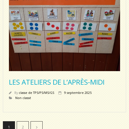
LES ATELIERS DE L’APRÈS-MIDI
By
classe de TPS/PS/MS/GS
9 septembre 2025
Non classé
1
2