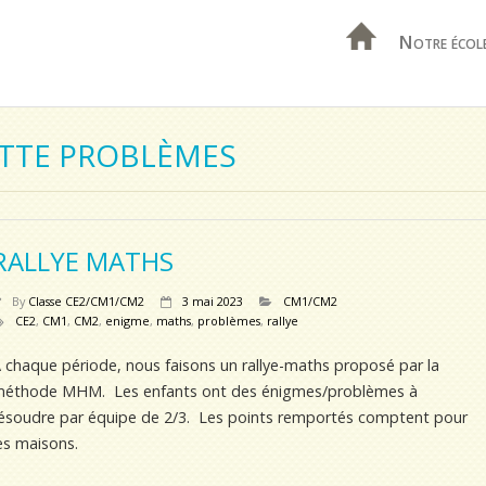
Notre écol
ETTE PROBLÈMES
RALLYE MATHS
By
Classe CE2/CM1/CM2
3 mai 2023
CM1/CM2
CE2
,
CM1
,
CM2
,
enigme
,
maths
,
problèmes
,
rallye
 chaque période, nous faisons un rallye-maths proposé par la
éthode MHM. Les enfants ont des énigmes/problèmes à
ésoudre par équipe de 2/3. Les points remportés comptent pour
es maisons.