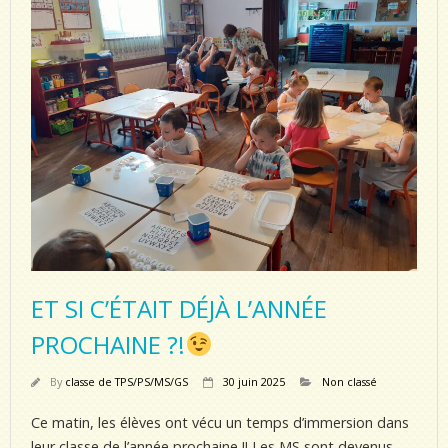
ET SI C’ÉTAIT DÉJÀ L’ANNÉE
PROCHAINE ?!
By
classe de TPS/PS/MS/GS
30 juin 2025
Non classé
Ce matin, les élèves ont vécu un temps d’immersion dans
leur classe de l’année prochaine !! Les MS sont devenus