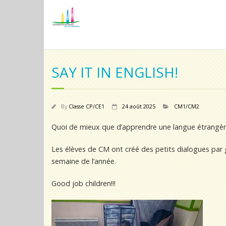
SAY IT IN ENGLISH!
By
Classe CP/CE1
24 août 2025
CM1/CM2
Quoi de mieux que d’apprendre une langue étrangère e
Les élèves de CM ont créé des petits dialogues par g
semaine de l’année.
Good job children!!!