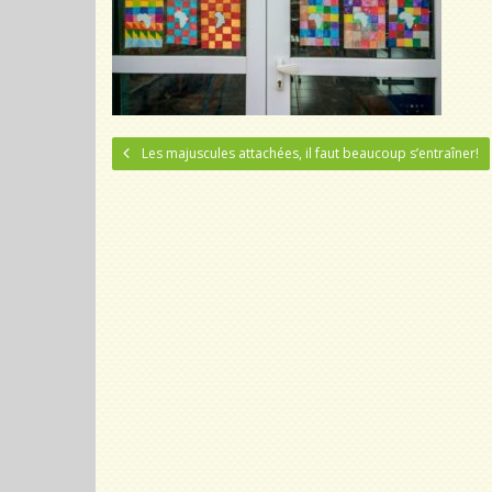
Les majuscules attachées, il faut beaucoup s’entraîner!