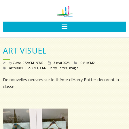
ART VISUEL
By
Classe CE2/CM1/CM2
3 mai 2023
CM1/CM2
art visuel
,
CE2
,
CM1
,
CM2
,
Harry Potter
,
magie
De nouvelles oeuvres sur le thème d’Harry Potter décorent la
classe .