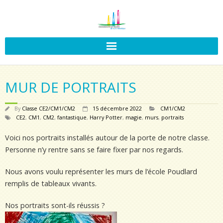
MUR DE PORTRAITS
By
Classe CE2/CM1/CM2
15 décembre 2022
CM1/CM2
CE2
,
CM1
,
CM2
,
fantastique
,
Harry Potter
,
magie
,
murs
,
portraits
Voici nos portraits installés autour de la porte de notre classe.
Personne n’y rentre sans se faire fixer par nos regards.
Nous avons voulu représenter les murs de l’école Poudlard
remplis de tableaux vivants.
Nos portraits sont-ils réussis ?