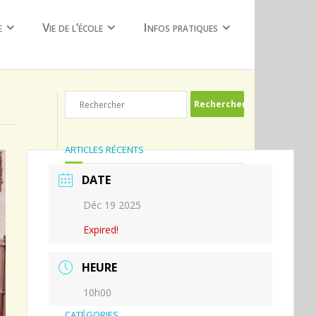
e
Vie de l’école
Infos pratiques
ARTICLES RÉCENTS
DATE
Dernier jour de Brigitte !
Déc 19 2025
En route pour la vallée des korrigans !!
Expired!
Surprises et émotions
Quelques jour avant la kermesse
HEURE
Notre kermesse en quelques photos …
10h00
CATÉGORIES