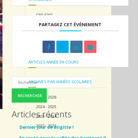
CM1/CM2
PARTAGEZ CET ÉVÉNEMENT
CP/CE1/CE2
Non classé
TPS/PS/MS/GS
ARTICLES ANNÉE EN COURS
ARCHIVES PAR ANNÉES SCOLAIRES
2025 - 2026
2024 - 2025
Articles récents
2023 - 2024
2022 - 2023
Dernier jour de Brigitte !
En route pour la vallée des korrigans !!