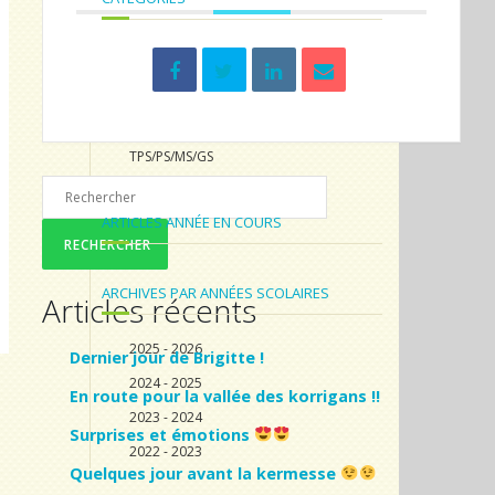
CM1/CM2
CP/CE1/CE2
Non classé
TPS/PS/MS/GS
ARTICLES ANNÉE EN COURS
ARCHIVES PAR ANNÉES SCOLAIRES
Articles récents
2025 - 2026
Dernier jour de Brigitte !
2024 - 2025
En route pour la vallée des korrigans !!
2023 - 2024
Surprises et émotions
2022 - 2023
Quelques jour avant la kermesse