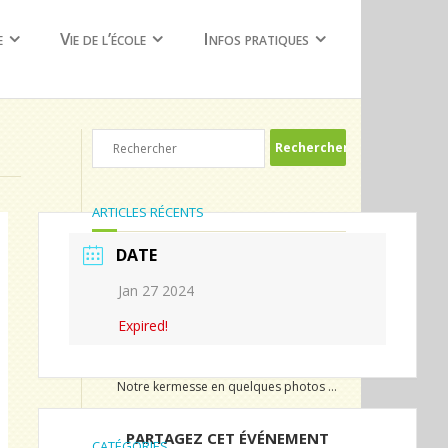
e
Vie de l’école
Infos pratiques
ARTICLES RÉCENTS
DATE
Dernier jour de Brigitte !
Jan 27 2024
En route pour la vallée des korrigans !!
Expired!
Surprises et émotions
Quelques jour avant la kermesse
Notre kermesse en quelques photos …
PARTAGEZ CET ÉVÉNEMENT
CATÉGORIES