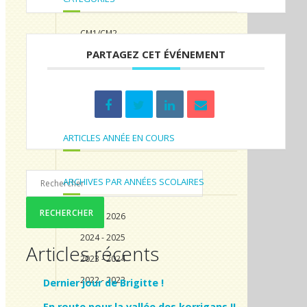
CM1/CM2
PARTAGEZ CET ÉVÉNEMENT
CP/CE1/CE2
Non classé
TPS/PS/MS/GS
ARTICLES ANNÉE EN COURS
ARCHIVES PAR ANNÉES SCOLAIRES
2025 - 2026
2024 - 2025
Articles récents
2023 - 2024
2022 - 2023
Dernier jour de Brigitte !
En route pour la vallée des korrigans !!