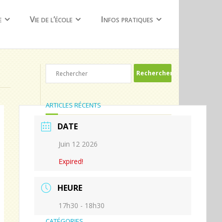
e
Vie de l’école
Infos pratiques
ARTICLES RÉCENTS
DATE
Dernier jour de Brigitte !
Juin 12 2026
En route pour la vallée des korrigans !!
Expired!
Surprises et émotions
Quelques jour avant la kermesse
HEURE
Notre kermesse en quelques photos …
17h30 - 18h30
CATÉGORIES