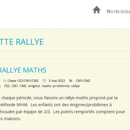
Notre écol
TTE RALLYE
RALLYE MATHS
By
Classe CE2/CM1/CM2
3 mai 2023
CM1/CM2
CE2
,
CM1
,
CM2
,
enigme
,
maths
,
problèmes
,
rallye
 chaque période, nous faisons un rallye-maths proposé par la
éthode MHM. Les enfants ont des énigmes/problèmes à
ésoudre par équipe de 2/3. Les points remportés comptent pour
es maisons.