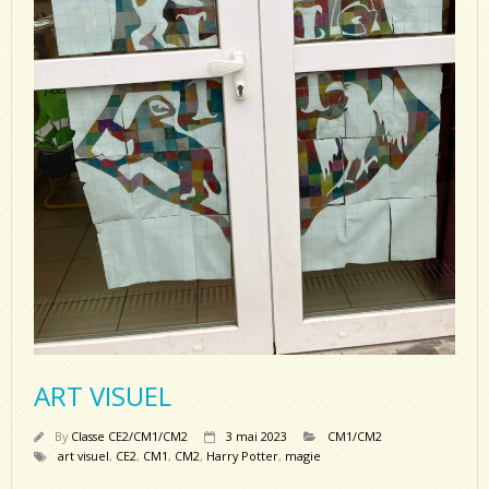
ART VISUEL
By
Classe CE2/CM1/CM2
3 mai 2023
CM1/CM2
art visuel
,
CE2
,
CM1
,
CM2
,
Harry Potter
,
magie