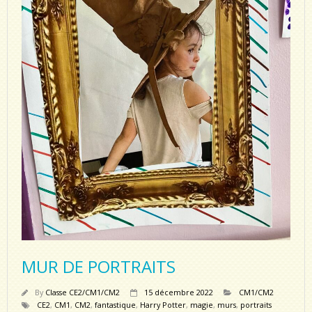
MUR DE PORTRAITS
By
Classe CE2/CM1/CM2
15 décembre 2022
CM1/CM2
CE2
,
CM1
,
CM2
,
fantastique
,
Harry Potter
,
magie
,
murs
,
portraits