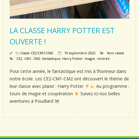
LA CLASSE HARRY POTTER EST
OUVERTE !
By
Classe CE2/CM1/CM2
19 septembre 2022
Non classé
CE2
,
CM1
,
CM2
,
fantastique
,
Harry Potter
,
magie
,
rentrée
Pour cette année, le fantastique est mis à l’honneur dans
notre école. Les CE2-CM1-CM2 ont découvert le thème de
leur classe avec plaisir : Harry Potter
Au programme :
tours de magie et coopération
Suivez ici nos belles
aventures à Poudlard