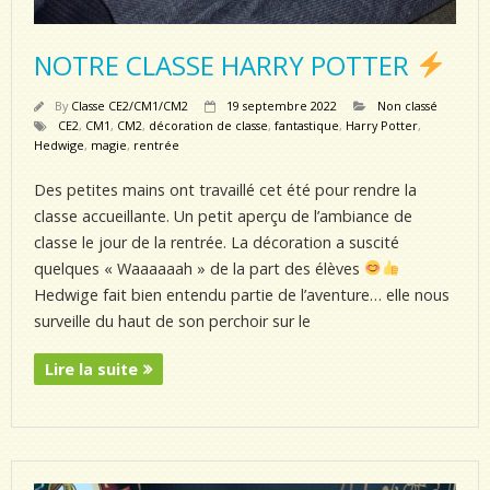
NOTRE CLASSE HARRY POTTER
By
Classe CE2/CM1/CM2
19 septembre 2022
Non classé
CE2
,
CM1
,
CM2
,
décoration de classe
,
fantastique
,
Harry Potter
,
Hedwige
,
magie
,
rentrée
Des petites mains ont travaillé cet été pour rendre la
classe accueillante. Un petit aperçu de l’ambiance de
classe le jour de la rentrée. La décoration a suscité
quelques « Waaaaaah » de la part des élèves
Hedwige fait bien entendu partie de l’aventure… elle nous
surveille du haut de son perchoir sur le
Lire la suite