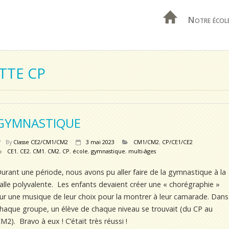
Notre écol
TTE CP
GYMNASTIQUE
By
Classe CE2/CM1/CM2
3 mai 2023
CM1/CM2
,
CP/CE1/CE2
CE1
,
CE2
,
CM1
,
CM2
,
CP
,
école
,
gymnastique
,
multi-âges
urant une période, nous avons pu aller faire de la gymnastique à la
alle polyvalente. Les enfants devaient créer une « chorégraphie »
ur une musique de leur choix pour la montrer à leur camarade. Dans
haque groupe, un élève de chaque niveau se trouvait (du CP au
M2). Bravo à eux ! C’était très réussi !