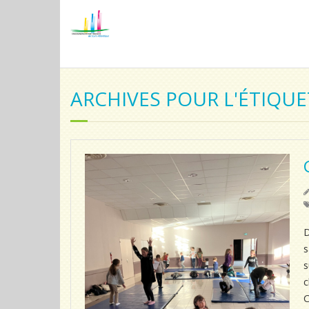
ARCHIVES POUR L'ÉTIQUE
D
s
s
c
C