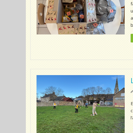
f
u
a
b
E
c
l