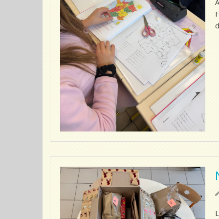
A
F
d
L