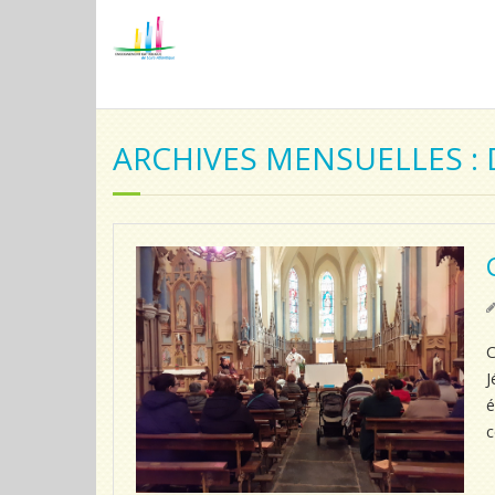
ARCHIVES MENSUELLES :
C
J
é
c