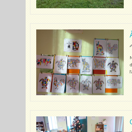
N
d
l