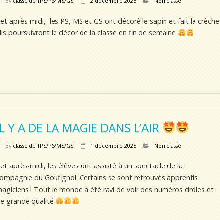
By
classe de TPS/PS/MS/GS
2 décembre 2025
Non classé
et après-midi, les PS, MS et GS ont décoré le sapin et fait la crèche
 Ils poursuivront le décor de la classe en fin de semaine
IL Y A DE LA MAGIE DANS L’AIR
By
classe de TPS/PS/MS/GS
1 décembre 2025
Non classé
et après-midi, les élèves ont assisté à un spectacle de la
ompagnie du Goufignol. Certains se sont retrouvés apprentis
agiciens ! Tout le monde a été ravi de voir des numéros drôles et
e grande qualité