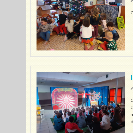
C
!
C
c
m
d